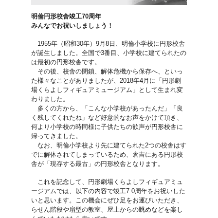
明倫円形校舎竣工70周年
みんなでお祝いしましょう！
1955年（昭和30年）9月8日、明倫小学校に円形校舎
が誕生しました。全国で3番目、小学校に建てられたの
は最初の円形校舎です。
その後、校舎の閉鎖、解体危機から保存へ、といっ
た様々なことがありましたが、2018年4月に「円形劇
場くらよしフィギュアミュージアム」として生まれ変
わりました。
多くの方から、「こんな小学校があったんだ」「良
く残してくれたね」など好意的なお声をかけて頂き、
何より小学校の時同様に子供たちの歓声が円形校舎に
帰ってきました。
なお、明倫小学校より先に建てられた2つの校舎はす
でに解体されてしまっているため、倉吉にある円形校
舎が「現存する最古」の円形校舎となります。
これを記念して、円形劇場くらよしフィギュアミュ
ージアムでは、以下の内容で竣工7 0周年をお祝いした
いと思います。この機会にぜひ足をお運びいただき、
らせん階段や扇型の教室、屋上からの眺めなどを楽し