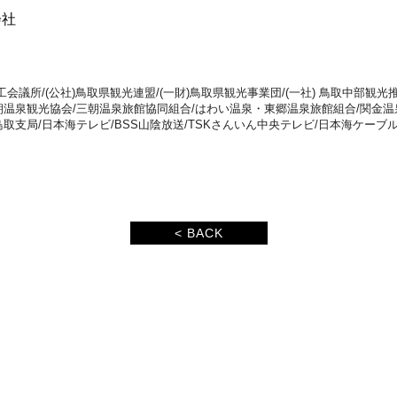
会社
議所/(公社)鳥取県観光連盟/(一財)鳥取県観光事業団/(一社) 鳥取中部観光推進
朝温泉観光協会/三朝温泉旅館協同組合/はわい温泉・東郷温泉旅館組合/関金温
取支局/日本海テレビ/BSS山陰放送/TSKさんいん中央テレビ/日本海ケー
< BACK