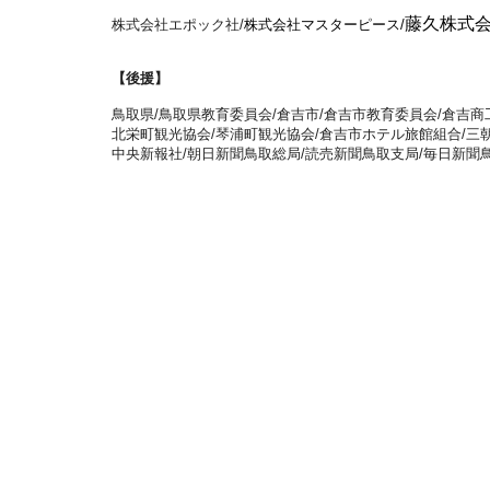
藤久株式
株式会社エポック社/
株式会社マスターピース/
【後援】
鳥取県/鳥取県教育委員会/倉吉市/倉吉市教育委員会/倉吉商工会
北栄町観光協会/琴浦町観光協会/倉吉市ホテル旅館組合/三
中央新報社/朝日新聞鳥取総局/読売新聞鳥取支局/毎日新聞鳥