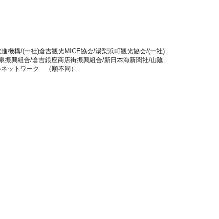
機構/(一社)倉吉観光MICE協会/湯梨浜町観光協会/(一社)
泉振興組合/倉吉銀座商店街振興組合/新日本海新聞社/山陰
ブルネットワーク （順不同）