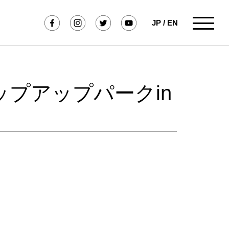
JP
/
EN
ップアップパークin